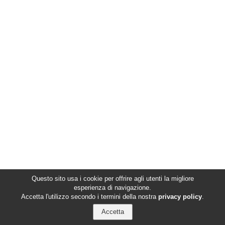
Questo sito usa i cookie per offrire agli utenti la migliore
esperienza di navigazione.
Accetta l'utilizzo secondo i termini della nostra
privacy policy
.