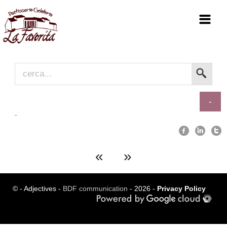
Home
Chi siamo
Produzione
-
-
Mission
Gallery
Blog
«
»
Contatti
Dove siamo
© - Adjectives -
BDF communication
- 2026 -
Privacy Policy